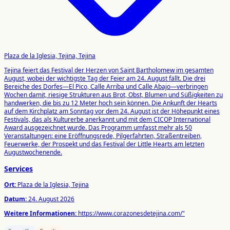
Plaza de la Iglesia, Tejina, Tejina
Tejina feiert das Festival der Herzen von Saint Bartholomew im gesamten
August, wobei der wichtigste Tag der Feier am 24. August fällt. Die drei
Bereiche des Dorfes—El Pico, Calle Arriba und Calle Abajo—verbringen
Wochen damit, riesige Strukturen aus Brot, Obst, Blumen und Süßigkeiten zu
handwerken, die bis zu 12 Meter hoch sein können. Die Ankunft der Hearts
auf dem Kirchplatz am Sonntag vor dem 24. August ist der Höhepunkt eines
Festivals, das als Kulturerbe anerkannt und mit dem CICOP International
Award ausgezeichnet wurde. Das Programm umfasst mehr als 50
Veranstaltungen: eine Eröffnungsrede, Pilgerfahrten, Straßentreiben,
Feuerwerke, der Prospekt und das Festival der Little Hearts am letzten
Augustwochenende.
Services
Ort:
Plaza de la Iglesia, Tejina
Datum:
24. August 2026
Weitere Informationen:
https://www.corazonesdetejina.com/"