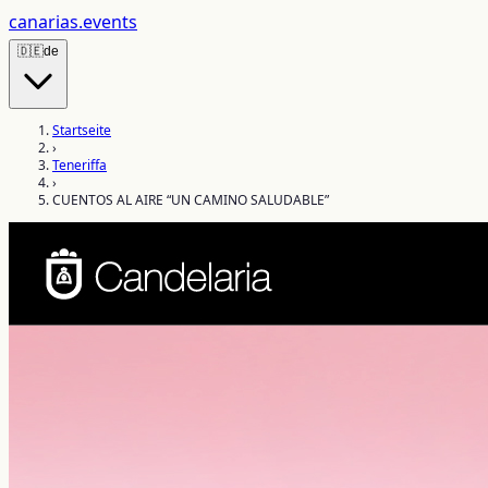
canarias
.events
🇩🇪
de
Startseite
›
Teneriffa
›
CUENTOS AL AIRE “UN CAMINO SALUDABLE”