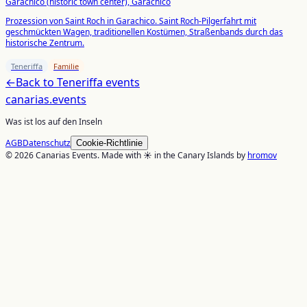
Garachico (historic town center), Garachico
Prozession von Saint Roch in Garachico. Saint Roch-Pilgerfahrt mit
geschmückten Wagen, traditionellen Kostümen, Straßenbands durch das
historische Zentrum.
Teneriffa
Familie
←
Back to
Teneriffa
events
canarias
.events
Was ist los auf den Inseln
AGB
Datenschutz
Cookie-Richtlinie
© 2026 Canarias Events. Made with ☀️ in the Canary Islands by
hromov