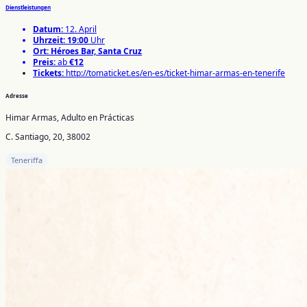
Dienstleistungen
Datum:
12. April
Uhrzeit:
19:00
Uhr
Ort:
Héroes Bar, Santa Cruz
Preis:
ab
€12
Tickets:
http://tomaticket.es/en-es/ticket-himar-armas-en-tenerife
Adresse
Himar Armas, Adulto en Prácticas
C. Santiago, 20, 38002
Teneriffa