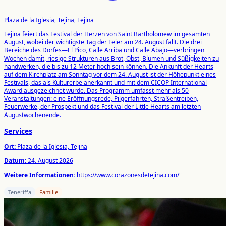
Plaza de la Iglesia, Tejina, Tejina
Tejina feiert das Festival der Herzen von Saint Bartholomew im gesamten
August, wobei der wichtigste Tag der Feier am 24. August fällt. Die drei
Bereiche des Dorfes—El Pico, Calle Arriba und Calle Abajo—verbringen
Wochen damit, riesige Strukturen aus Brot, Obst, Blumen und Süßigkeiten zu
handwerken, die bis zu 12 Meter hoch sein können. Die Ankunft der Hearts
auf dem Kirchplatz am Sonntag vor dem 24. August ist der Höhepunkt eines
Festivals, das als Kulturerbe anerkannt und mit dem CICOP International
Award ausgezeichnet wurde. Das Programm umfasst mehr als 50
Veranstaltungen: eine Eröffnungsrede, Pilgerfahrten, Straßentreiben,
Feuerwerke, der Prospekt und das Festival der Little Hearts am letzten
Augustwochenende.
Services
Ort:
Plaza de la Iglesia, Tejina
Datum:
24. August 2026
Weitere Informationen:
https://www.corazonesdetejina.com/"
Teneriffa
Familie