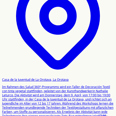
Casa de la Juventud de La Orotava, La Orotava
Im Rahmen des Salud 360º-Programms wird ein Taller de Decoración Textil
con tinta vegetal stattfinden, geleitet von der Kunsthandwerkerin Nathalie
Leturcq. Die Aktivität wird am Donnerstag, dem 9. April, von 17:00 bis 19:00
Uhr stattfinden, in der Casa de la Juventud de La Orotava, und richtet sich an
Jugendliche im Alter von 12 bis 17 Jahren. Während des Workshops lernen die
Teilnehmenden grundlegende Techniken der Textilgestaltung mit pflanzlichen
Farben, um Stoffe zu personalisieren. Als Ergebnis der Aktivität kann jede
Teilnehmerin ihre eigene personalisierte Tote-Bag mitnehmen.\n\n
17:00–