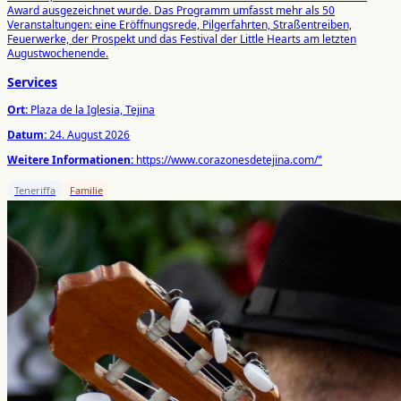
Award ausgezeichnet wurde. Das Programm umfasst mehr als 50
Veranstaltungen: eine Eröffnungsrede, Pilgerfahrten, Straßentreiben,
Feuerwerke, der Prospekt und das Festival der Little Hearts am letzten
Augustwochenende.
Services
Ort:
Plaza de la Iglesia, Tejina
Datum:
24. August 2026
Weitere Informationen:
https://www.corazonesdetejina.com/"
Teneriffa
Familie