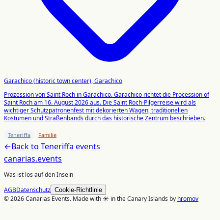
Garachico (historic town center), Garachico
Prozession von Saint Roch in Garachico. Garachico richtet die Procession of
Saint Roch am 16. August 2026 aus. Die Saint Roch-Pilgerreise wird als
wichtiger Schutzpatronenfest mit dekorierten Wagen, traditionellen
Kostümen und Straßenbands durch das historische Zentrum beschrieben.
Teneriffa
Familie
←
Back to
Teneriffa
events
canarias
.events
Was ist los auf den Inseln
AGB
Datenschutz
Cookie-Richtlinie
© 2026 Canarias Events. Made with ☀️ in the Canary Islands by
hromov