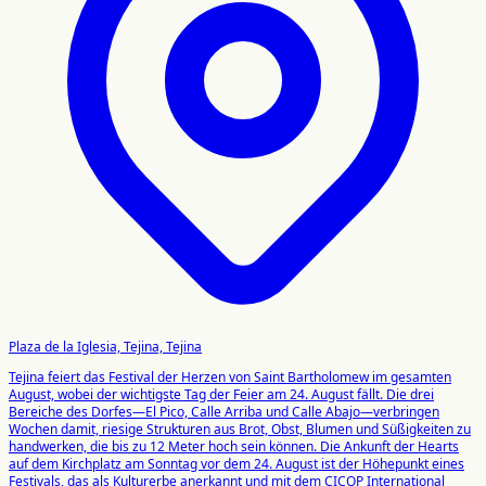
Plaza de la Iglesia, Tejina, Tejina
Tejina feiert das Festival der Herzen von Saint Bartholomew im gesamten
August, wobei der wichtigste Tag der Feier am 24. August fällt. Die drei
Bereiche des Dorfes—El Pico, Calle Arriba und Calle Abajo—verbringen
Wochen damit, riesige Strukturen aus Brot, Obst, Blumen und Süßigkeiten zu
handwerken, die bis zu 12 Meter hoch sein können. Die Ankunft der Hearts
auf dem Kirchplatz am Sonntag vor dem 24. August ist der Höhepunkt eines
Festivals, das als Kulturerbe anerkannt und mit dem CICOP International