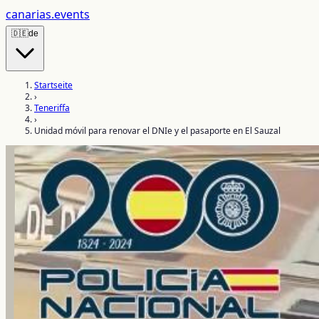
canarias
.events
🇩🇪
de
Startseite
›
Teneriffa
›
Unidad móvil para renovar el DNIe y el pasaporte en El Sauzal