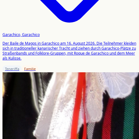
Garachico, Garachico
Der Baile de Magos in Garachico am 16. August 2026. Die Teilnehmer kleiden
sich in traditioneller kanarischer Tracht und ziehen durch Garachico-Plätze zu
Straßenbands und Folklore-Gruppen, mit Roque de Garachico und dem Meer
als Kulisse.
Teneriffa
Familie