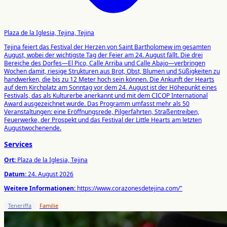
Plaza de la Iglesia, Tejina, Tejina
Tejina feiert das Festival der Herzen von Saint Bartholomew im gesamten
August, wobei der wichtigste Tag der Feier am 24. August fällt. Die drei
Bereiche des Dorfes—El Pico, Calle Arriba und Calle Abajo—verbringen
Wochen damit, riesige Strukturen aus Brot, Obst, Blumen und Süßigkeiten zu
handwerken, die bis zu 12 Meter hoch sein können. Die Ankunft der Hearts
auf dem Kirchplatz am Sonntag vor dem 24. August ist der Höhepunkt eines
Festivals, das als Kulturerbe anerkannt und mit dem CICOP International
Award ausgezeichnet wurde. Das Programm umfasst mehr als 50
Veranstaltungen: eine Eröffnungsrede, Pilgerfahrten, Straßentreiben,
Feuerwerke, der Prospekt und das Festival der Little Hearts am letzten
Augustwochenende.
Services
Ort:
Plaza de la Iglesia, Tejina
Datum:
24. August 2026
Weitere Informationen:
https://www.corazonesdetejina.com/"
Teneriffa
Familie