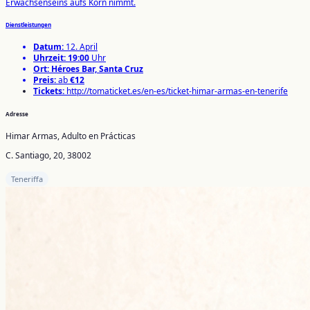
Erwachsenseins aufs Korn nimmt.
Dienstleistungen
Datum:
12. April
Uhrzeit:
19:00
Uhr
Ort:
Héroes Bar, Santa Cruz
Preis:
ab
€12
Tickets:
http://tomaticket.es/en-es/ticket-himar-armas-en-tenerife
Adresse
Himar Armas, Adulto en Prácticas
C. Santiago, 20, 38002
Teneriffa