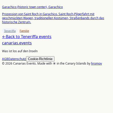
Garachico (historic town center), Garachico
Prozession von Saint Roch in Garachico. Saint Roch-Pilgerfahrt mit
geschmückten Wagen, traditionellen Kostümen, Straßenbands durch das
historische Zentrum.
Teneriffa
Familie
←
Back to
Teneriffa
events
canarias
.events
Was ist los auf den Inseln
AGB
Datenschutz
Cookie-Richtlinie
© 2026 Canarias Events. Made with ☀️ in the Canary Islands by
hromov