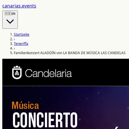
canarias
.events
🇩🇪
de
Startseite
›
Teneriffa
›
Familienkonzert ALADDÍN von LA BANDA DE MÚSICA LAS CANDELAS