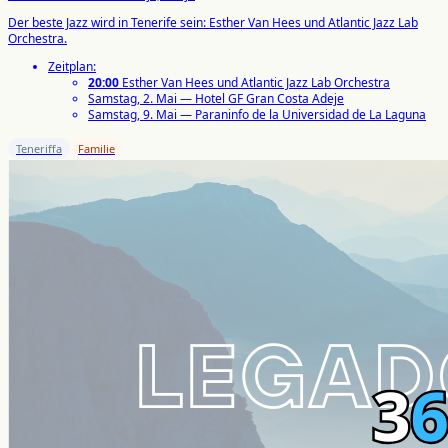
Der beste Jazz wird in Tenerife sein: Esther Van Hees und Atlantic Jazz Lab
Orchestra.
Zeitplan:
20:00
Esther Van Hees und Atlantic Jazz Lab Orchestra
Samstag, 2. Mai — Hotel GF Gran Costa Adeje
Samstag, 9. Mai — Paraninfo de la Universidad de La Laguna
Teneriffa
Familie