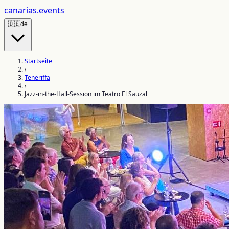
canarias
.events
🇩🇪
de
Startseite
›
Teneriffa
›
Jazz-in-the-Hall-Session im Teatro El Sauzal