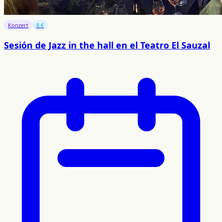
Konzert
8 €
Sesión de Jazz in the hall en el Teatro El Sauzal