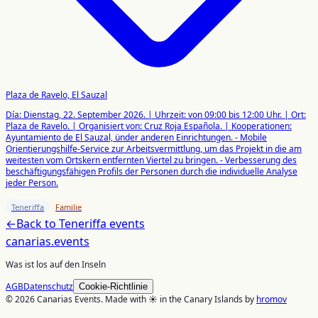
Plaza de Ravelo, El Sauzal
Día: Dienstag, 22. September 2026. | Uhrzeit: von 09:00 bis 12:00 Uhr. | Ort:
Plaza de Ravelo. | Organisiert von: Cruz Roja Española. | Kooperationen:
Ayuntamiento de El Sauzal, ünder anderen Einrichtungen. - Mobile
Orientierungshilfe-Service zur Arbeitsvermittlung, um das Projekt in die am
weitesten vom Ortskern entfernten Viertel zu bringen. - Verbesserung des
beschäftigungsfähigen Profils der Personen durch die individuelle Analyse
jeder Person.
Teneriffa
Familie
←
Back to
Teneriffa
events
canarias
.events
Was ist los auf den Inseln
AGB
Datenschutz
Cookie-Richtlinie
© 2026 Canarias Events. Made with ☀️ in the Canary Islands by
hromov