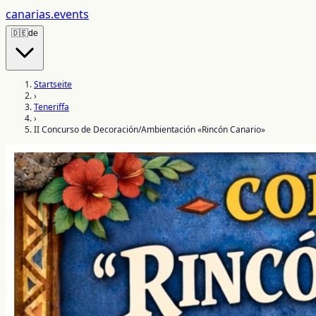
canarias
.events
🇩🇪
de
Startseite
›
Teneriffa
›
II Concurso de Decoración/Ambientación «Rincón Canario»