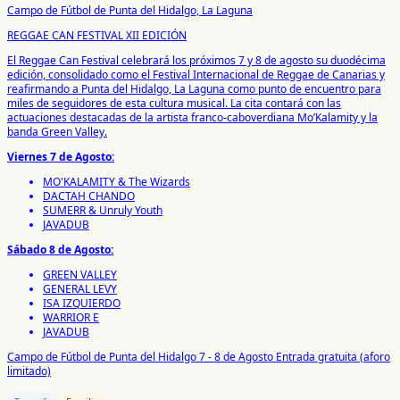
Campo de Fútbol de Punta del Hidalgo, La Laguna
REGGAE CAN FESTIVAL XII EDICIÓN
El Reggae Can Festival celebrará los próximos 7 y 8 de agosto su duodécima
edición, consolidado como el Festival Internacional de Reggae de Canarias y
reafirmando a Punta del Hidalgo, La Laguna como punto de encuentro para
miles de seguidores de esta cultura musical. La cita contará con las
actuaciones destacadas de la artista franco-caboverdiana Mo’Kalamity y la
banda Green Valley.
Viernes 7 de Agosto:
MO'KALAMITY & The Wizards
DACTAH CHANDO
SUMERR & Unruly Youth
JAVADUB
Sábado 8 de Agosto:
GREEN VALLEY
GENERAL LEVY
ISA IZQUIERDO
WARRIOR E
JAVADUB
Campo de Fútbol de Punta del Hidalgo
7 - 8 de Agosto
Entrada gratuita (aforo
limitado)