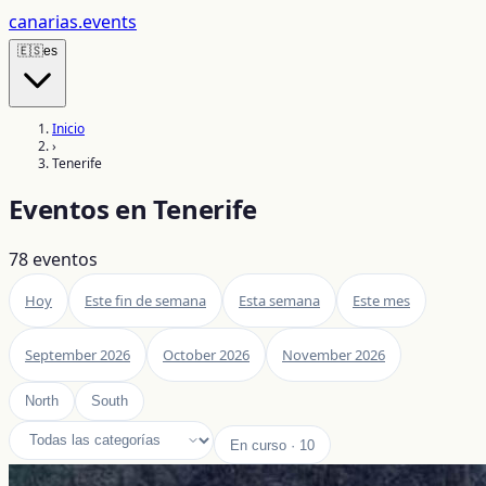
canarias
.events
🇪🇸
es
Inicio
›
Tenerife
Eventos en
Tenerife
78
eventos
Hoy
Este fin de semana
Esta semana
Este mes
September 2026
October 2026
November 2026
North
South
En curso
·
10