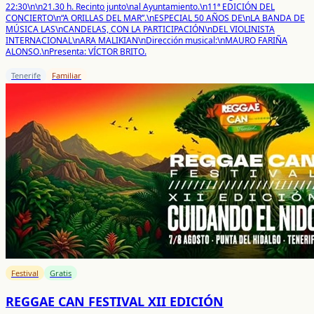
22:30\n\n21.30 h. Recinto junto\nal Ayuntamiento.\n11ª EDICIÓN DEL
CONCIERTO\n“A ORILLAS DEL MAR”.\nESPECIAL 50 AÑOS DE\nLA BANDA DE
MÚSICA LAS\nCANDELAS, CON LA PARTICIPACIÓN\nDEL VIOLINISTA
INTERNACIONAL\nARA MALIKIAN\nDirección musical:\nMAURO FARIÑA
ALONSO.\nPresenta: VÍCTOR BRITO.
Tenerife
Familiar
Festival
Gratis
REGGAE CAN FESTIVAL XII EDICIÓN