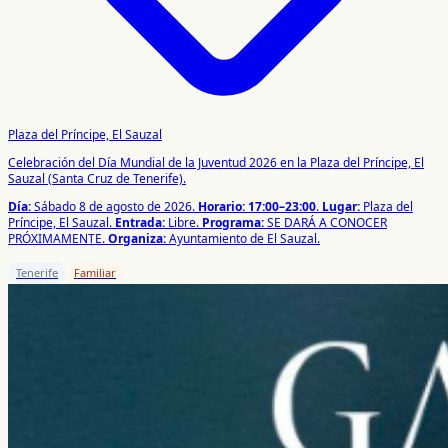
Plaza del Príncipe, El Sauzal
Celebración del Día Mundial de la Juventud 2026 en la Plaza del Príncipe, El
Sauzal (Santa Cruz de Tenerife).
Día:
Sábado 8 de agosto de 2026.
Horario:
17:00–23:00
.
Lugar:
Plaza del
Príncipe, El Sauzal.
Entrada:
Libre.
Programa:
SE DARÁ A CONOCER
PRÓXIMAMENTE.
Organiza:
Ayuntamiento de El Sauzal.
Tenerife
Familiar