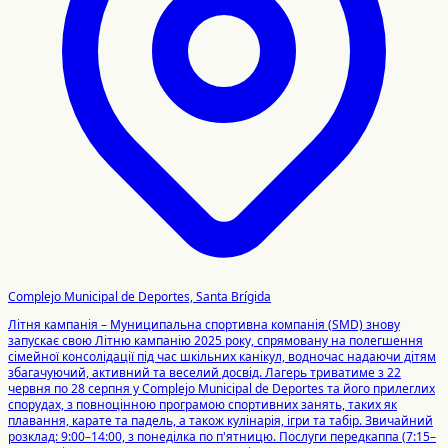
Complejo Municipal de Deportes, Santa Brígida
Літня кампанія – Муниципальна спортивна компанія (SMD) знову
запускає свою Літню кампанію 2025 року, спрямовану на полегшення
сімейної консолідації під час шкільних канікул, водночас надаючи дітям
збагачуючий, активний та веселий досвід. Лагерь триватиме з 22
червня по 28 серпня у Complejo Municipal de Deportes та його прилеглих
спорудах, з повноцінною програмою спортивних занять, таких як
плавання, карате та падель, а також кулінарія, ігри та табір. Звичайний
розклад: 9:00–14:00, з понеділка по п'ятницю. Послуги передкаппа (7:15–