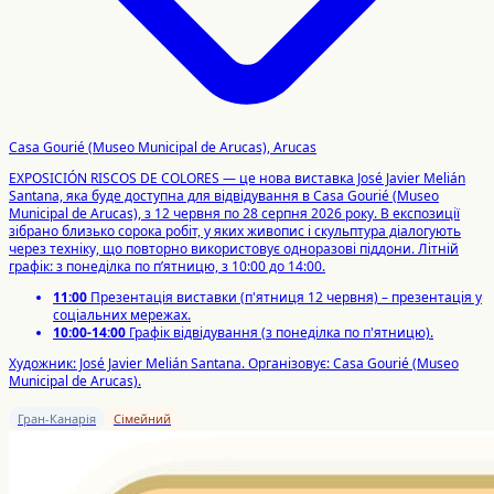
Casa Gourié (Museo Municipal de Arucas), Arucas
EXPOSICIÓN RISCOS DE COLORES — це нова виставка José Javier Melián
Santana, яка буде доступна для відвідування в Casa Gourié (Museo
Municipal de Arucas), з 12 червня по 28 серпня 2026 року. В експозиції
зібрано близько сорока робіт, у яких живопис і скульптура діалогують
через техніку, що повторно використовує одноразові піддони. Літній
графік: з понеділка по п’ятницю, з 10:00 до 14:00.
11:00
Презентація виставки (п'ятниця 12 червня) – презентація у
соціальних мережах.
10:00-14:00
Графік відвідування (з понеділка по п'ятницю).
Художник: José Javier Melián Santana. Організовує: Casa Gourié (Museo
Municipal de Arucas).
Гран-Канарія
Сімейний