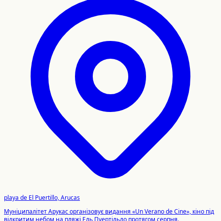
playa de El Puertillo, Arucas
Муніципалітет Арукас організовує видання «Un Verano de Cine», кіно під
відкритим небом на пляжі Ель Пуертільло протягом серпня.