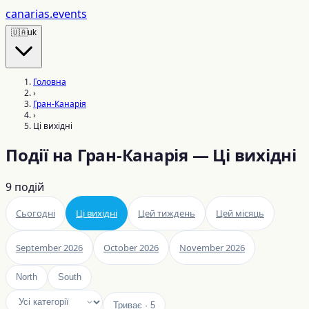
canarias
.events
🇺🇦
uk
Головна
›
Гран-Канарія
›
Ці вихідні
Події на Гран-Канарія — Ці вихідні
9
подій
Сьогодні
Ці вихідні
Цей тиждень
Цей місяць
September 2026
October 2026
November 2026
North
South
Триває
·
5