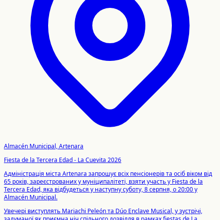
Almacén Municipal, Artenara
Fiesta de la Tercera Edad - La Cuevita 2026
Адміністрація міста Artenara запрошує всіх пенсіонерів та осіб віком від
65 років, зареєстрованих у муніципалітеті, взяти участь у Fiesta de la
Tercera Edad, яка відбудеться у наступну суботу, 8 серпня, о 20:00 у
Almacén Municipal.
Увечері виступлять Mariachi Peleón та Dúo Enclave Musical, у зустрічі,
задуманої як приємна ніч спільного дозвілля в рамках fiestas de La