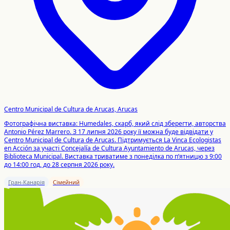
Centro Municipal de Cultura de Arucas, Arucas
Фотографічна виставка: Humedales, скарб, який слід зберегти, авторства
Antonio Pérez Marrero. З 17 липня 2026 року її можна буде відвідати у
Centro Municipal de Cultura de Arucas. Підтримується La Vinca Ecologistas
en Acción за участі Concejalía de Cultura Ayuntamiento de Arucas, через
Biblioteca Municipal. Виставка триватиме з понеділка по п’ятницю з 9:00
до 14:00 год, до 28 серпня 2026 року.
Гран-Канарія
Сімейний