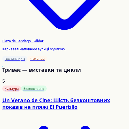
Plaza de Santiago, Gáldar
Карнавал наповнює вулиці музикою.
Гран-Канарія
Сімейний
Триває — виставки та цикли
5
Культура
Безкоштовно
Un Verano de Cine: Шість безкоштовних
показів на пляжі El Puertillo