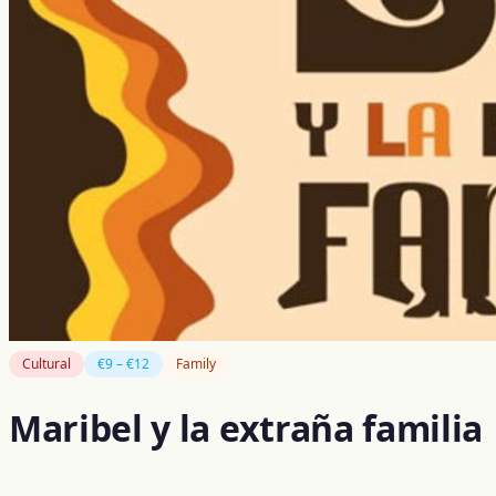
Cultural
€9 – €12
Family
Maribel y la extraña familia