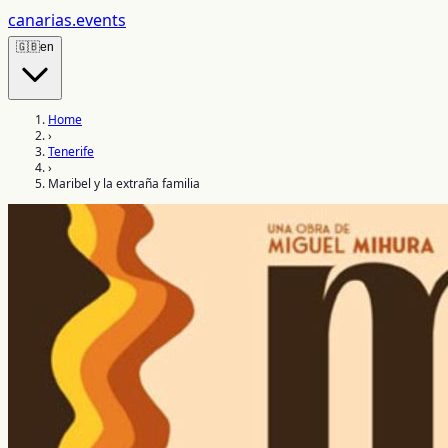
canarias
.events
🇬🇧
en
Home
›
Tenerife
›
Maribel y la extraña familia