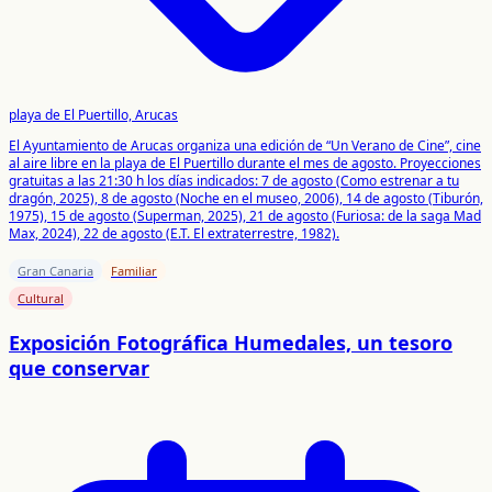
playa de El Puertillo, Arucas
El Ayuntamiento de Arucas organiza una edición de “Un Verano de Cine”, cine
al aire libre en la playa de El Puertillo durante el mes de agosto. Proyecciones
gratuitas a las 21:30 h los días indicados: 7 de agosto (Como estrenar a tu
dragón, 2025), 8 de agosto (Noche en el museo, 2006), 14 de agosto (Tiburón,
1975), 15 de agosto (Superman, 2025), 21 de agosto (Furiosa: de la saga Mad
Max, 2024), 22 de agosto (E.T. El extraterrestre, 1982).
Gran Canaria
Familiar
Cultural
Exposición Fotográfica Humedales, un tesoro
que conservar