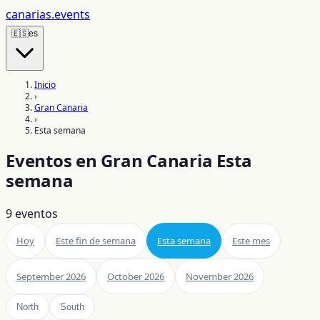
canarias
.events
🇪🇸
es
Inicio
›
Gran Canaria
›
Esta semana
Eventos en Gran Canaria Esta
semana
9
eventos
Hoy
Este fin de semana
Esta semana
Este mes
September 2026
October 2026
November 2026
North
South