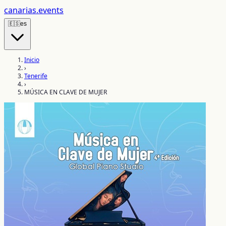
canarias
.events
🇪🇸
es
Inicio
›
Tenerife
›
MÚSICA EN CLAVE DE MUJER