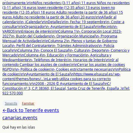
próximanente.\n\nNiños residentes (3-11 años) 11 euros Niños no residentes
(3-11 años) 16 euros Joven residente (12-35 años) 13 euros Joven no
residente (12-35 años) 18 euros Adulto residente (a partir de 36 años) 15
euros Adulto no residente (a partir de 36 años) 20 euros\n\nAñadir al
calendario\n- iCalendar\n\nDetalles\n\n- Fecha: 19 septiembre\n- Coste: a
consultar\n\nOrganizador\n- Ayuntamiento de El Sauzal\n\nRecinto\n-
VARIOS\n\nEnlaces de interés\n\nColumna 1\n- Corporación Local 2023-
2027\n- Buzón del Ciudadano\n- Organización Municipal\n- Programa
Mensual de Actividades\n\nColumna 2\n- Plenos y Juntas de Gobierno
Local\n- Perfil del Contratante\n- Trámites Administrativos\n- Policía
Local\n\nColumna 3\n- Conoce El Sauzal\n- Cultura\n- Deporte\n- Comercio y
Mercado\n\nColumna 4\n- Educación y Formación\n- Agricultura y
Medioambiente\n- Teléfonos de Interés\n- Horarios de Interés\n\nIr al
contenido Cambiar los ajustes de cookies\n\nCerrar los ajustes de cookies
RGPD\n\n- Política de cookies\n- Cookies estrictamente necesarias\n\nPolítica
de cookies\n\nAyuntamiento de El Sauzal\nhttps://www.elsauzal.es/ wp-
content/themes/bones/...\nLa web utiliza cookies para su correcto
funcionamiento.\n\n2008 - 2026 © Ayuntamiento de El Sauzal\nC/
Constitución nº 3, C.P. 38360, El Sauzal, Santa Cruz de Tenerife, España .\nTel:
922 570 000
Tenerife
Familiar
←
Back to
Tenerife
events
canarias
.events
Qué hay en las islas