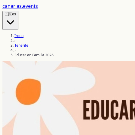
canarias
.events
🇪🇸
es
Inicio
›
Tenerife
›
Educar en Familia 2026