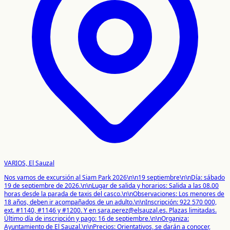
VARIOS, El Sauzal
Nos vamos de excursión al Siam Park 2026\n\n19 septiembre\n\nDía: sábado
19 de septiembre de 2026.\n\nLugar de salida y horarios: Salida a las 08.00
horas desde la parada de taxis del casco.\n\nObservaciones: Los menores de
18 años, deben ir acompañados de un adulto.\n\nInscripción: 922 570 000,
ext. #1140, #1146 y #1200. Y en sara.perez@elsauzal.es. Plazas limitadas.
Último día de inscripción y pago: 16 de septiembre.\n\nOrganiza:
Ayuntamiento de El Sauzal.\n\nPrecios: Orientativos, se darán a conocer,