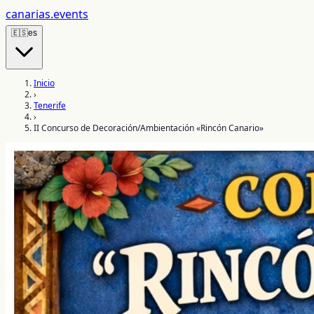
canarias
.events
🇪🇸
es
Inicio
›
Tenerife
›
II Concurso de Decoración/Ambientación «Rincón Canario»