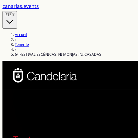
canarias
.events
🇫🇷
fr
Accueil
›
Tenerife
›
6º FESTIVAL ESCÉNICAS: NI MONJAS, NI CASADAS