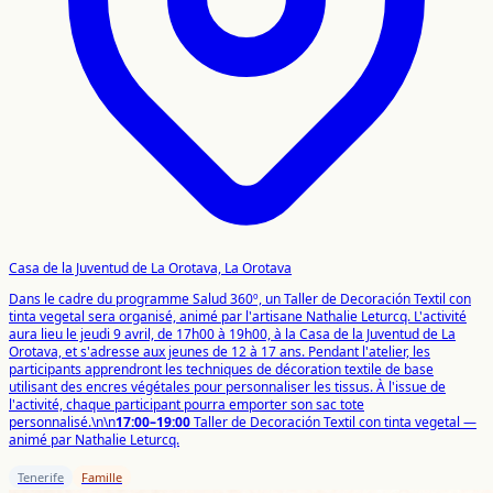
Casa de la Juventud de La Orotava, La Orotava
Dans le cadre du programme Salud 360º, un Taller de Decoración Textil con
tinta vegetal sera organisé, animé par l'artisane Nathalie Leturcq. L'activité
aura lieu le jeudi 9 avril, de 17h00 à 19h00, à la Casa de la Juventud de La
Orotava, et s'adresse aux jeunes de 12 à 17 ans. Pendant l'atelier, les
participants apprendront les techniques de décoration textile de base
utilisant des encres végétales pour personnaliser les tissus. À l'issue de
l'activité, chaque participant pourra emporter son sac tote
personnalisé.\n\n
17:00–19:00
Taller de Decoración Textil con tinta vegetal —
animé par Nathalie Leturcq.
Tenerife
Famille