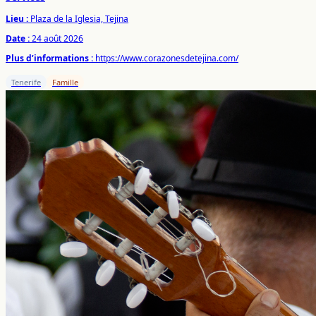
Lieu :
Plaza de la Iglesia, Tejina
Date :
24 août 2026
Plus d’informations :
https://www.corazonesdetejina.com/
Tenerife
Famille