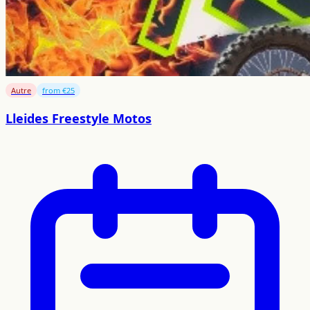
Autre
from €25
Lleides Freestyle Motos