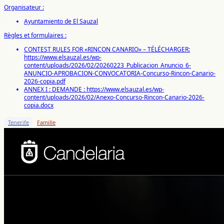
Organisateur :
Ayuntamiento de El Sauzal
Règles et formulaires :
CONTEST RULES FOR «RINCON CANARIO» – TÉLÉCHARGER:
https://www.elsauzal.es/wp-
content/uploads/2026/02/20260223_Publicacion_Anuncio_6-
ANUNCIO-APROBACION-CONVOCATORIA-Concurso-Rincon-Canario-
2026-copia.pdf
ANNEX I : DEMANDE : https://www.elsauzal.es/wp-
content/uploads/2026/02/Anexo-Concurso-Rincon-Canario-2026-
copia.docx
Tenerife
Famille