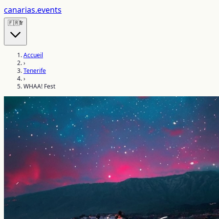
canarias
.events
🇫🇷
fr
Accueil
›
Tenerife
›
WHAA! Fest