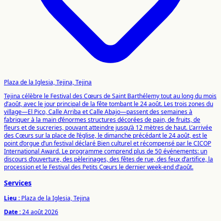
Plaza de la Iglesia, Tejina, Tejina
Tejina célèbre le Festival des Cœurs de Saint Barthélemy tout au long du mois
d’août, avec le jour principal de la fête tombant le 24 août. Les trois zones du
village—El Pico, Calle Arriba et Calle Abajo—passent des semaines à
fabriquer à la main d’énormes structures décorées de pain, de fruits, de
fleurs et de sucreries, pouvant atteindre jusqu’à 12 mètres de haut. L’arrivée
des Cœurs sur la place de l’église, le dimanche précédant le 24 août, est le
point d’orgue d’un festival déclaré Bien culturel et récompensé par le CICOP
International Award. Le programme comprend plus de 50 événements: un
discours d’ouverture, des pèlerinages, des fêtes de rue, des feux d’artifice, la
procession et le Festival des Petits Cœurs le dernier week-end d’août.
Services
Lieu :
Plaza de la Iglesia, Tejina
Date :
24 août 2026