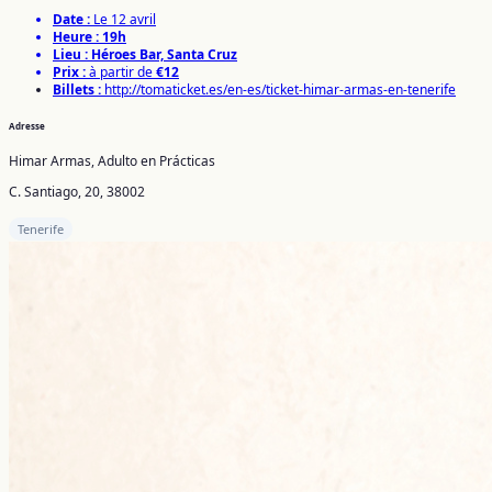
Date :
Le 12 avril
Heure :
19h
Lieu :
Héroes Bar, Santa Cruz
Prix :
à partir de
€12
Billets :
http://tomaticket.es/en-es/ticket-himar-armas-en-tenerife
Adresse
Himar Armas, Adulto en Prácticas
C. Santiago, 20, 38002
Tenerife