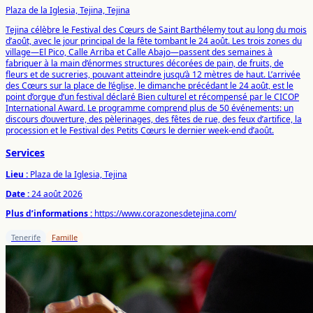
Plaza de la Iglesia, Tejina, Tejina
Tejina célèbre le Festival des Cœurs de Saint Barthélemy tout au long du mois
d’août, avec le jour principal de la fête tombant le 24 août. Les trois zones du
village—El Pico, Calle Arriba et Calle Abajo—passent des semaines à
fabriquer à la main d’énormes structures décorées de pain, de fruits, de
fleurs et de sucreries, pouvant atteindre jusqu’à 12 mètres de haut. L’arrivée
des Cœurs sur la place de l’église, le dimanche précédant le 24 août, est le
point d’orgue d’un festival déclaré Bien culturel et récompensé par le CICOP
International Award. Le programme comprend plus de 50 événements: un
discours d’ouverture, des pèlerinages, des fêtes de rue, des feux d’artifice, la
procession et le Festival des Petits Cœurs le dernier week-end d’août.
Services
Lieu :
Plaza de la Iglesia, Tejina
Date :
24 août 2026
Plus d’informations :
https://www.corazonesdetejina.com/
Tenerife
Famille