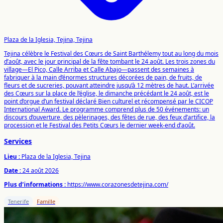
Plaza de la Iglesia, Tejina, Tejina
Tejina célèbre le Festival des Cœurs de Saint Barthélemy tout au long du mois
d’août, avec le jour principal de la fête tombant le 24 août. Les trois zones du
village—El Pico, Calle Arriba et Calle Abajo—passent des semaines à
fabriquer à la main d’énormes structures décorées de pain, de fruits, de
fleurs et de sucreries, pouvant atteindre jusqu’à 12 mètres de haut. L’arrivée
des Cœurs sur la place de l’église, le dimanche précédant le 24 août, est le
point d’orgue d’un festival déclaré Bien culturel et récompensé par le CICOP
International Award. Le programme comprend plus de 50 événements: un
discours d’ouverture, des pèlerinages, des fêtes de rue, des feux d’artifice, la
procession et le Festival des Petits Cœurs le dernier week-end d’août.
Services
Lieu :
Plaza de la Iglesia, Tejina
Date :
24 août 2026
Plus d’informations :
https://www.corazonesdetejina.com/
Tenerife
Famille