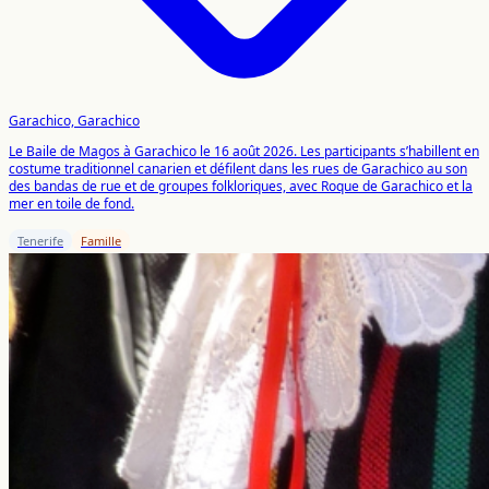
Garachico, Garachico
Le Baile de Magos à Garachico le 16 août 2026. Les participants s’habillent en
costume traditionnel canarien et défilent dans les rues de Garachico au son
des bandas de rue et de groupes folkloriques, avec Roque de Garachico et la
mer en toile de fond.
Tenerife
Famille