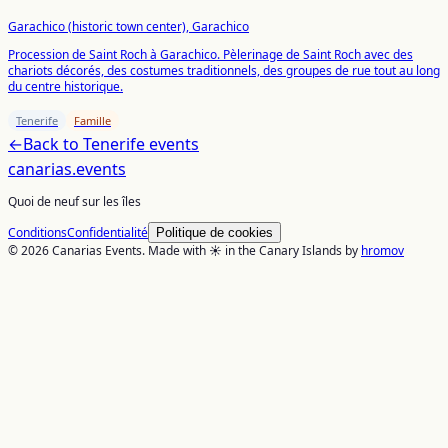
Garachico (historic town center), Garachico
Procession de Saint Roch à Garachico. Pèlerinage de Saint Roch avec des
chariots décorés, des costumes traditionnels, des groupes de rue tout au long
du centre historique.
Tenerife
Famille
←
Back to
Tenerife
events
canarias
.events
Quoi de neuf sur les îles
Conditions
Confidentialité
Politique de cookies
© 2026 Canarias Events. Made with ☀️ in the Canary Islands by
hromov