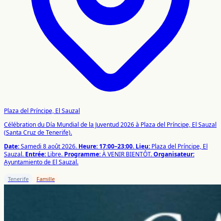
Plaza del Príncipe, El Sauzal
Célébration du Día Mundial de la Juventud 2026 à Plaza del Príncipe, El Sauzal
(Santa Cruz de Tenerife).
Date:
Samedi 8 août 2026.
Heure:
17:00–23:00
.
Lieu:
Plaza del Príncipe, El
Sauzal.
Entrée:
Libre.
Programme:
À VENIR BIENTÔT.
Organisateur:
Ayuntamiento de El Sauzal.
Tenerife
Famille