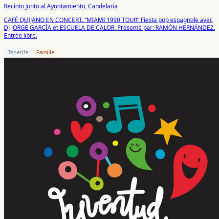
Recinto junto al Ayuntamiento, Candelaria
CAFÉ QUIJANO EN CONCERT. “MIAMI 1990 TOUR” Fiesta pop espagnole avec
DJ JORGE GARCÍA et ESCUELA DE CALOR. Présenté par: RAMÓN HERNÁNDEZ.
Entrée libre.
Tenerife
Famille