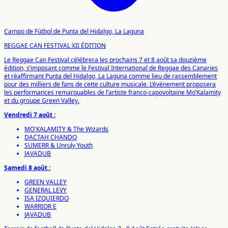
Campo de Fútbol de Punta del Hidalgo, La Laguna
REGGAE CAN FESTIVAL XII ÉDITION
Le Reggae Can Festival célébrera les prochains 7 et 8 août sa douzième
édition, s’imposant comme le Festival International de Reggae des Canaries
et réaffirmant Punta del Hidalgo, La Laguna comme lieu de rassemblement
pour des milliers de fans de cette culture musicale. L’événement proposera
les performances remarquables de l’artiste franco-capovoltaine Mo’Kalamity
et du groupe Green Valley.
Vendredi 7 août :
MO'KALAMITY & The Wizards
DACTAH CHANDO
SUMERR & Unruly Youth
JAVADUB
Samedi 8 août :
GREEN VALLEY
GENERAL LEVY
ISA IZQUIERDO
WARRIOR E
JAVADUB