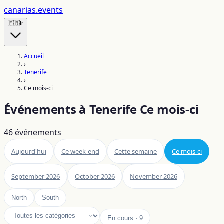
canarias
.events
🇫🇷
fr
Accueil
›
Tenerife
›
Ce mois-ci
Événements à Tenerife Ce mois-ci
46
événements
Aujourd'hui
Ce week-end
Cette semaine
Ce mois-ci
September 2026
October 2026
November 2026
North
South
En cours
·
9