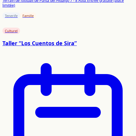
Terrain de football de Punta del Hidalgo
7 - 8 Août
Entrée gratuite (place
limitée)
Tenerife
Famille
Culturel
Taller “Los Cuentos de Sira”