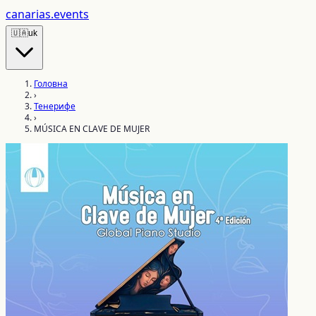
canarias
.events
🇺🇦
uk
Головна
›
Тенерифе
›
MÚSICA EN CLAVE DE MUJER