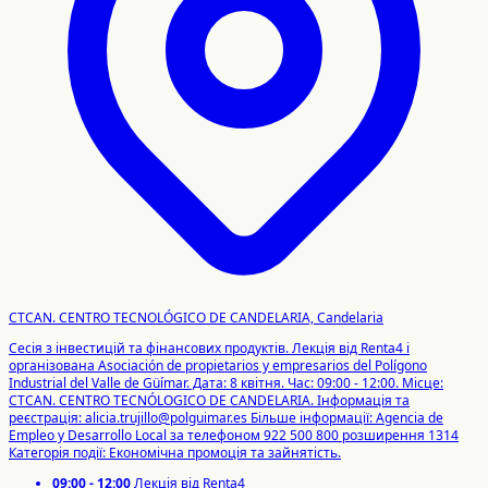
CTCAN. CENTRO TECNOLÓGICO DE CANDELARIA, Candelaria
Сесія з інвестицій та фінансових продуктів. Лекція від Renta4 і
організована Asociación de propietarios y empresarios del Polígono
Industrial del Valle de Güímar. Дата: 8 квітня. Час: 09:00 - 12:00. Місце:
CTCAN. CENTRO TECNÓLOGICO DE CANDELARIA. Інформація та
реєстрація: alicia.trujillo@polguimar.es
Більше інформації: Agencia de
Empleo y Desarrollo Local за телефоном 922 500 800 розширення 1314
Категорія події: Економічна промоція та зайнятість.
09:00 - 12:00
Лекція від Renta4