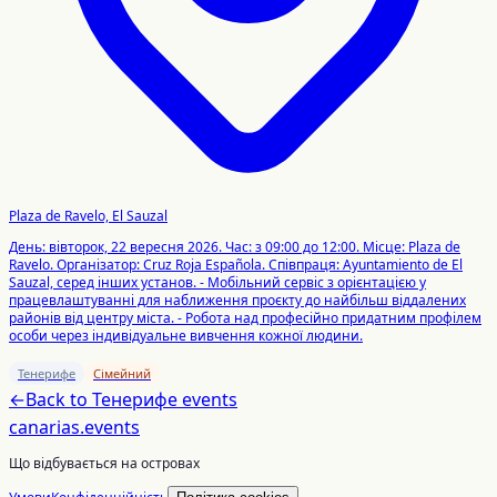
Plaza de Ravelo, El Sauzal
День: вівторок, 22 вересня 2026. Час: з 09:00 до 12:00. Місце: Plaza de
Ravelo. Організатор: Cruz Roja Española. Співпраця: Ayuntamiento de El
Sauzal, серед інших установ. - Мобільний сервіс з орієнтацією у
працевлаштуванні для наближення проєкту до найбільш віддалених
районів від центру містa. - Робота над професійно придатним профілем
особи через індивідуальне вивчення кожної людини.
Тенерифе
Сімейний
←
Back to
Тенерифе
events
canarias
.events
Що відбувається на островах