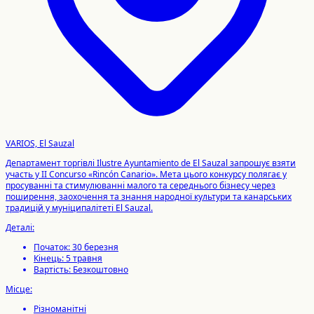
VARIOS, El Sauzal
Департамент торгівлі Ilustre Ayuntamiento de El Sauzal запрошує взяти
участь у II Concurso «Rincón Canario». Мета цього конкурсу полягає у
просуванні та стимулюванні малого та середнього бізнесу через
поширення, заохочення та знання народної культури та канарських
традицій у муніципалітеті El Sauzal.
Деталі:
Початок: 30 березня
Кінець: 5 травня
Вартість: Безкоштовно
Місце:
Різноманітні