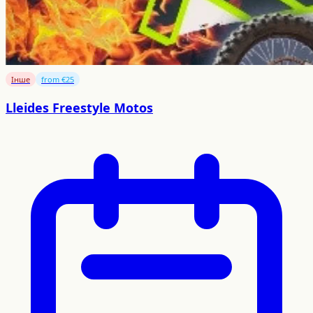
Інше
from €25
Lleides Freestyle Motos