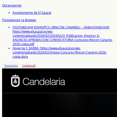
Організатор:
Ayuntamiento de El Sauzal
Положення та форми:
ПОЛОЖЕННЯ КОНКУРСУ «RINCON CANARIO» – ЗАВАНТАЖЕННЯ:
https://www.elsauzal.es/wp-
content/uploads/2026/02/20260223_Publicacion_Anuncio_6-
ANUNCIO-APROBACION-CONVOCATORIA-Concurso-Rincon-Canario-
2026-copia.pdf
Додаток I: ЗАЯВА: https://www.elsauzal.es/wp-
content/uploads/2026/02/Anexo-Concurso-Rincon-Canario-2026-
copia.docx
Тенерифе
Сімейний