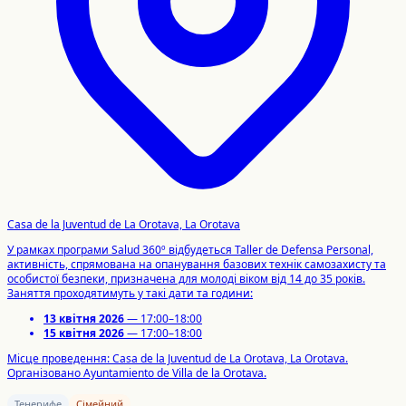
Casa de la Juventud de La Orotava, La Orotava
У рамках програми Salud 360º відбудеться Taller de Defensa Personal,
активність, спрямована на опанування базових технік самозахисту та
особистої безпеки, призначена для молоді віком від 14 до 35 років.
Заняття проходятимуть у такі дати та години:
13 квітня 2026
— 17:00–18:00
15 квітня 2026
— 17:00–18:00
Місце проведення: Casa de la Juventud de La Orotava, La Orotava.
Організовано Ayuntamiento de Villa de la Orotava.
Тенерифе
Сімейний