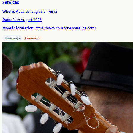
Services
Where:
Plaza de la Iglesia, Tejina
Date:
24th August 2026
More information:
https://www.corazonesdetejina.com/
Тенерифе
Сімейний