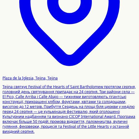
Plaza de la Iglesia, Tejina, Tejina
Tejina святкує Festival of the Hearts of Saint Bartholomew протягом серпня,
головний день святкування припадає на 24 серпня. Три райони села —
El Pico, Calle Arriba і Calle Abajo — тижнями виготовляють гігантські
конструкції, прикрашені хлібом, фруктами, квітами та солодощами,
висотою до 12 метрів. Прибуття Сердець на площі біля церкви у неділю
перед 24 серпня — це кульмінація фестивалю, який оголошено
Культурним надбанням та визнано CICOP International Award. Програма
включає більше 50 подій: промова відкриття, паломництва, вуличні
гуляння, феєрверки, процесія та Festival of the Little Hearts у останній
вихідний серпня.