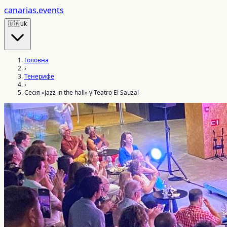
canarias
.events
🇺🇦
uk
Головна
›
Тенерифе
›
Сесія «Jazz in the hall» у Teatro El Sauzal