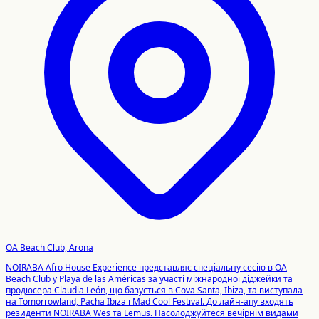
OA Beach Club, Arona
NOIRABA Afro House Experience представляє спеціальну сесію в OA
Beach Club у Playa de las Américas за участі міжнародної діджейки та
продюсера Claudia León, що базується в Cova Santa, Ibiza, та виступала
на Tomorrowland, Pacha Ibiza і Mad Cool Festival. До лайн-апу входять
резиденти NOIRABA Wes та Lemus. Насолоджуйтеся вечірнім видами