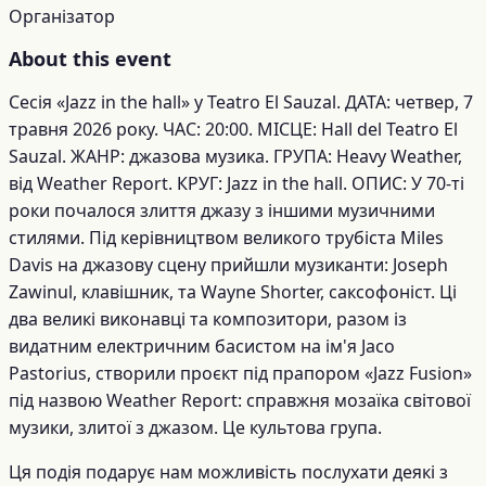
Організатор
About this event
Сесія «Jazz in the hall» у Teatro El Sauzal. ДАТА: четвер, 7
травня 2026 року. ЧАС: 20:00. МІСЦЕ: Hall del Teatro El
Sauzal. ЖАНР: джазова музика. ГРУПА: Heavy Weather,
від Weather Report. КРУГ: Jazz in the hall. ОПИС: У 70-ті
роки почалося злиття джазу з іншими музичними
стилями. Під керівництвом великого трубіста Miles
Davis на джазову сцену прийшли музиканти: Joseph
Zawinul, клавішник, та Wayne Shorter, саксофоніст. Ці
два великі виконавці та композитори, разом із
видатним електричним басистом на ім'я Jaco
Pastorius, створили проєкт під прапором «Jazz Fusion»
під назвою Weather Report: справжня мозаїка світової
музики, злитої з джазом. Це культова група.
Ця подія подарує нам можливість послухати деякі з