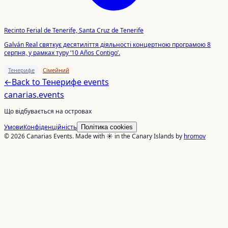
Recinto Ferial de Tenerife, Santa Cruz de Tenerife
Galván Real святкує десятиліття діяльності концертною програмою 8
серпня, у рамках туру ‘10 Años Contigo’.
Тенерифе
Сімейний
←
Back to
Тенерифе
events
canarias
.events
Що відбувається на островах
Умови
Конфіденційність
Політика cookies
© 2026 Canarias Events. Made with ☀️ in the Canary Islands by
hromov