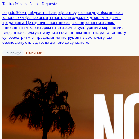
Teatro Príncipe Felipe, Tegueste
Legado 360º прибуває на Тенеріфе з шоу, яке поєднує фламенко з
канарським фольклором, створюючи художній діалог між двома
традиціями. Це сценічна постановка, яка вирізняється своїм
інноваційним характером та зв'язком із культурними коріннями.
Глядачі насолоджуватимуться поєднанням пісні, гітари та танцю, у
супроводі ритмів і традиційних інструментів архіпелагу, що
еволюціонують від традиційного до сучасного.
Тенерифе
Сімейний