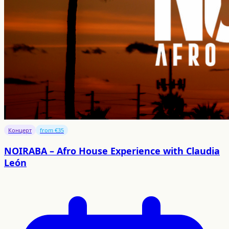
Концерт
from €35
NOIRABA – Afro House Experience with Claudia
León