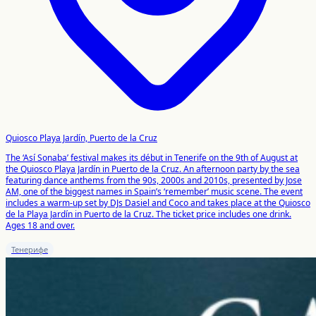
Quiosco Playa Jardín, Puerto de la Cruz
The ‘Así Sonaba’ festival makes its début in Tenerife on the 9th of August at
the Quiosco Playa Jardín in Puerto de la Cruz. An afternoon party by the sea
featuring dance anthems from the 90s, 2000s and 2010s, presented by Jose
AM, one of the biggest names in Spain’s ‘remember’ music scene. The event
includes a warm-up set by DJs Dasiel and Coco and takes place at the Quiosco
de la Playa Jardín in Puerto de la Cruz. The ticket price includes one drink.
Ages 18 and over.
Тенерифе