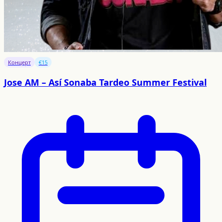
Концерт
€15
Jose AM – Así Sonaba Tardeo Summer Festival