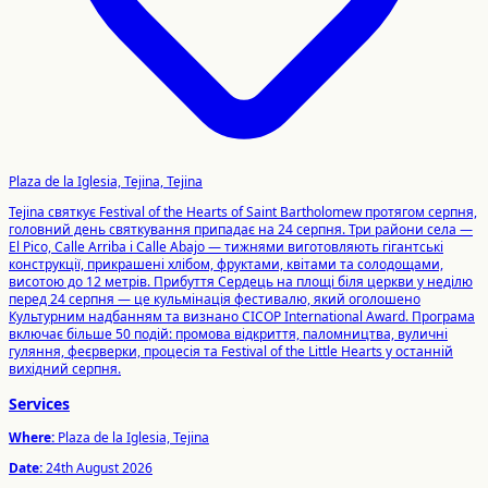
Plaza de la Iglesia, Tejina, Tejina
Tejina святкує Festival of the Hearts of Saint Bartholomew протягом серпня,
головний день святкування припадає на 24 серпня. Три райони села —
El Pico, Calle Arriba і Calle Abajo — тижнями виготовляють гігантські
конструкції, прикрашені хлібом, фруктами, квітами та солодощами,
висотою до 12 метрів. Прибуття Сердець на площі біля церкви у неділю
перед 24 серпня — це кульмінація фестивалю, який оголошено
Культурним надбанням та визнано CICOP International Award. Програма
включає більше 50 подій: промова відкриття, паломництва, вуличні
гуляння, феєрверки, процесія та Festival of the Little Hearts у останній
вихідний серпня.
Services
Where:
Plaza de la Iglesia, Tejina
Date:
24th August 2026