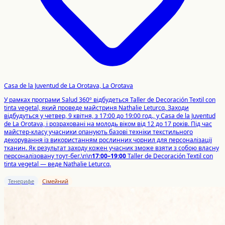
Casa de la Juventud de La Orotava, La Orotava
У рамках програми Salud 360º відбудеться Taller de Decoración Textil con
tinta vegetal, який проведе майстриня Nathalie Leturcq. Заходи
відбудуться у четвер, 9 квітня, з 17:00 до 19:00 год., у Casa de la Juventud
de La Orotava, і розраховані на молодь віком від 12 до 17 років. Під час
майстер-класу учасники опанують базові техніки текстильного
декорування із використанням рослинних чорнил для персоналізації
тканин. Як результат заходу кожен учасник зможе взяти з собою власну
персоналізовану тоут-бег.\n\n
17:00–19:00
Taller de Decoración Textil con
tinta vegetal — веде Nathalie Leturcq.
Тенерифе
Сімейний