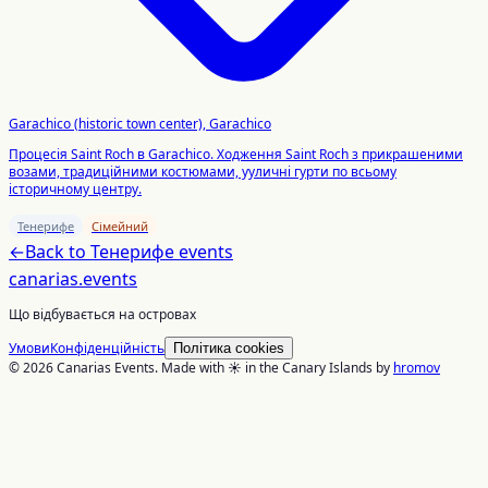
Garachico (historic town center), Garachico
Процесія Saint Roch в Garachico. Ходження Saint Roch з прикрашеними
возами, традиційними костюмами, ууличні гурти по всьому
історичному центру.
Тенерифе
Сімейний
←
Back to
Тенерифе
events
canarias
.events
Що відбувається на островах
Умови
Конфіденційність
Політика cookies
© 2026 Canarias Events. Made with ☀️ in the Canary Islands by
hromov