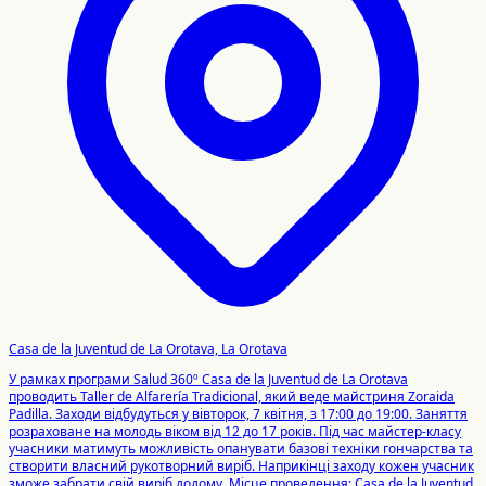
Casa de la Juventud de La Orotava, La Orotava
У рамках програми Salud 360º Casa de la Juventud de La Orotava
проводить Taller de Alfarería Tradicional, який веде майстриня Zoraida
Padilla. Заходи відбудуться у вівторок, 7 квітня, з 17:00 до 19:00. Заняття
розраховане на молодь віком від 12 до 17 років. Під час майстер-класу
учасники матимуть можливість опанувати базові техніки гончарства та
створити власний рукотворний виріб. Наприкінці заходу кожен учасник
зможе забрати свій виріб додому. Місце проведення: Casa de la Juventud