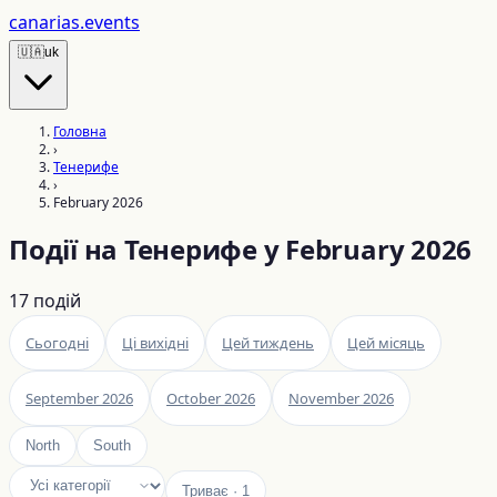
canarias
.events
🇺🇦
uk
Головна
›
Тенерифе
›
February 2026
Події на Тенерифе у February 2026
17
подій
Сьогодні
Ці вихідні
Цей тиждень
Цей місяць
September 2026
October 2026
November 2026
North
South
Триває
·
1