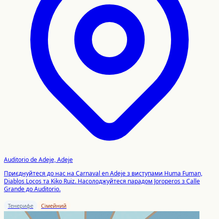
Auditorio de Adeje, Adeje
Приєднуйтеся до нас на Carnaval en Adeje з виступами Huma Fuman,
Diablos Locos та Kiko Ruiz. Насолоджуйтеся парадом Joroperos з Calle
Grande до Auditorio.
Тенерифе
Сімейний