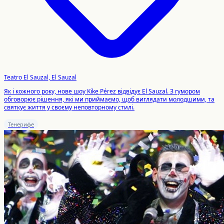
Teatro El Sauzal, El Sauzal
Як і кожного року, нове шоу Kike Pérez відвідує El Sauzal. З гумором
обговорює рішення, які ми приймаємо, щоб виглядати молодшими, та
святкує життя у своєму неповторному стилі.
Тенерифе