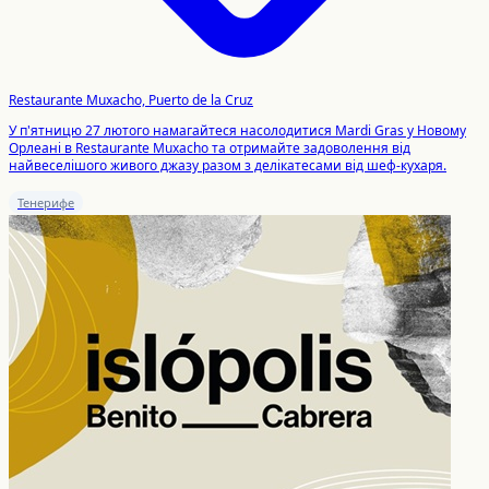
Restaurante Muxacho, Puerto de la Cruz
У п'ятницю 27 лютого намагайтеся насолодитися Mardi Gras у Новому
Орлеані в Restaurante Muxacho та отримайте задоволення від
найвеселішого живого джазу разом з делікатесами від шеф-кухаря.
Тенерифе