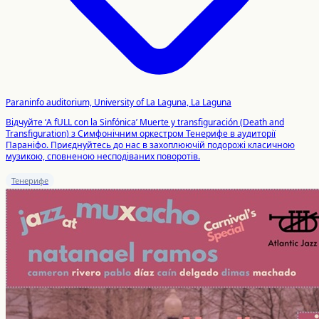
Paraninfo auditorium, University of La Laguna, La Laguna
Відчуйте ‘A fULL con la Sinfónica’ Muerte y transfiguración (Death and
Transfiguration) з Симфонічним оркестром Тенерифе в аудиторії
Параніфо. Приєднуйтесь до нас в захоплюючій подорожі класичною
музикою, сповненою несподіваних поворотів.
Тенерифе