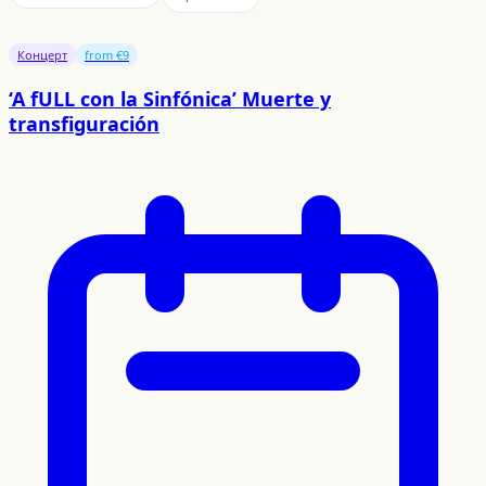
Концерт
from €9
‘A fULL con la Sinfónica’ Muerte y
transfiguración