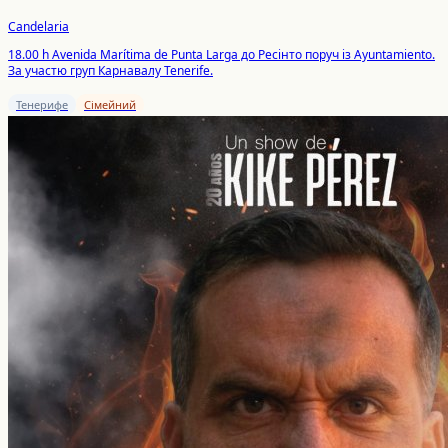
Candelaria
18.00 h Avenida Marítima de Punta Larga до Ресінто поруч із Ayuntamiento.
За участю груп Карнавалу Tenerife.
Тенерифе
Сімейний