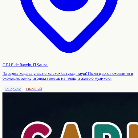
C.E.I.P. de Ravelo, El Sauzal
Парадна хода за участю кількох батукад і мурґ. Після цього поховання в
околицях ринку, згодом танець на площі з живою музикою.
Тенерифе
Сімейний