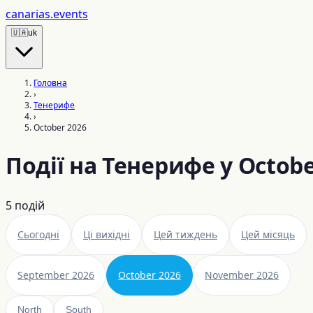
canarias
.events
🇺🇦
uk
Головна
›
Тенерифе
›
October 2026
Події на Тенерифе у Octobe
5
подій
Сьогодні
Ці вихідні
Цей тиждень
Цей місяць
September 2026
October 2026
November 2026
North
South